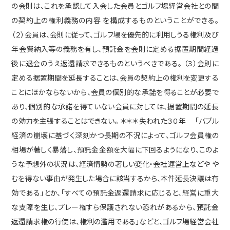
の会則は、これを承認して入会した会員とゴルフ場経営会社との間
お知らせ
(2)
の契約上の権利義務の内容 を構成するものということができる。
ゴルフ
(11)
（２）会員は、会則に従って、ゴルフ場を優先的に利用しうる権利及び
三河カントリー
(2)
年会費納入等の義務を有し、預託金を会則に定める据置期間経過
弁護士の仕事
(1)
後に退会のうえ返還請求できるものというべきである。 （３）会則に
相続
(3)
定める据置期間を延長することは、会員の契約上の権利を変更する
ことにほかならないから、会員の個別的な承諾を得ることが必要で
あり、個別的な承諾を得ていない会員に対しては、据置期間の延長
の効力を主張することはできない。 ＊＊＊ 失われた３０年 「バブル
アーカイブ
経済の崩壊に基づく深刻かつ長期の不況によって、ゴルフ会員権の
相場が著しく暴落し、預託金金額を大幅に下回るようになり、このよ
うな予想外の状況は、経済情勢の著しい変化・会社運営上などや や
むを得ない事由が発生した場合に該当するから、本件延長決議は有
効である」とか、「すべての預託金返還請求に応じると、経営に重大
な支障を生じ、プレー権すら保護されない恐れがあるから、預託金
返還請求権の行使は、権利の濫用である」などと、ゴルフ場経営会社