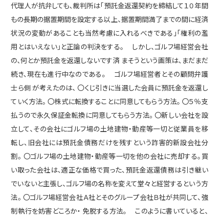
代理人が抗弁しても、裁判所は「預託金返還契約を締結して１０年間
もの長期の据置期間を設定する以上、据置期間満了までの間に経済
状況の変動があることも当然考慮に入れるべきである」「権利の濫
用とはいえない」と正論の判決をする。 しかし、ゴルフ場経営会社
の、何とか預託金を返還しないです済 まそうという画策は、まだまだ
続き、現在も進行中なのである。 ゴルフ場経営者とその顧問弁護
士ら側 が考えたのは、 〇くじ引きに当選した会員に預託金を返還し
ていく方法。 〇株式に転換することに同意してもらう方法。 〇５％支
払うので永久保証金転換に同意してもらう方法。 〇新しい会社を設
立して、その会社にゴルフ場の土地建物・動産等一切と従業員を移
転し、旧会社には預託金債務だけを残すという詐害的新設会社分
割。 〇ゴルフ場の土地建物・動産等一切を他の会社に売却する。買
い取った会社は、適正な価格で買った、預託金返還債務は引き継い
でいないと主張し、ゴルフ場の名称を変えて堂々と経営するという方
法。 〇ゴルフ場経営会社Ａ社とそのグループ会社Ｂ社が共同して、強
制執行を妨害どころか・ 免脱する方法。 このように書いていると、