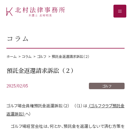
ホーム
コラム
事務所案内
取扱分野
ホーム
コラム
ゴルフ
預託金返還請求訴訟（２）
ゴルフ預託金返還
預託金返還請求訴訟（２）
C型肝炎給付金請求
2025/02/05
ゴルフ
B型肝炎給付金請求
相続
ゴルフ場会員権預託金返還訴訟（２） （（１）は
(ゴルフクラブ預託金
返還訴訟)
へ）
ご相談の流れ
ゴルフ場経営会社は、何とか、預託金を返還しないで済む方策を