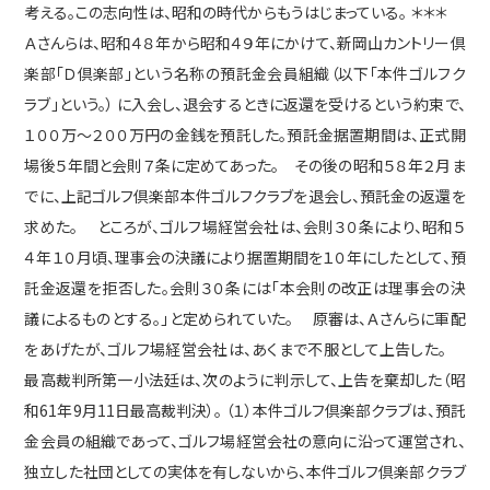
考える。この志向性は、昭和の時代からもうはじまっている。 ＊＊＊
費用
Ａさんらは、昭和４８年から昭和４９年にかけて、新岡山カントリー倶
楽部「Ｄ倶楽部」という名称の預託金会員組織（以下「本件ゴルフク
コラム
ラブ」という。） に入会し、退会するときに返還を受けるという約束で、
１００万～２００万円の金銭を預託した。預託金据置期間は、正式開
場後５年間と会則７条に定めてあった。 その後の昭和５８年２月ま
でに、上記ゴルフ倶楽部本件ゴルフクラブを退会し、預託金の返還を
最近の投稿
求めた。 ところが、ゴルフ場経営会社は、会則３０条により、昭和５
預託金返還請求訴訟について（６）
４年１０月頃、理事会の決議により据置期間を１０年にしたとして、預
三河カントリーが民事再生！
託金返還を拒否した。会則３０条には「本会則の改正は理事会の決
弁護士は危険な仕事である！
議によるものとする。」と定められていた。 原審は、Ａさんらに軍配
預託金返還請求訴訟（５）
をあげたが、ゴルフ場経営会社は、あくまで不服として上告した。
預託金返還請求訴訟（４）
最高裁判所第一小法廷は、次のように判示して、上告を棄却した（昭
和61年9月11日最高裁判決）。 （１）本件ゴルフ倶楽部クラブは、預託
カテゴリー
金会員の組織であって、ゴルフ場経営会社の意向に沿って運営され、
独立した社団としての実体を有しないから、本件ゴルフ倶楽部クラブ
C型肝炎
(5)