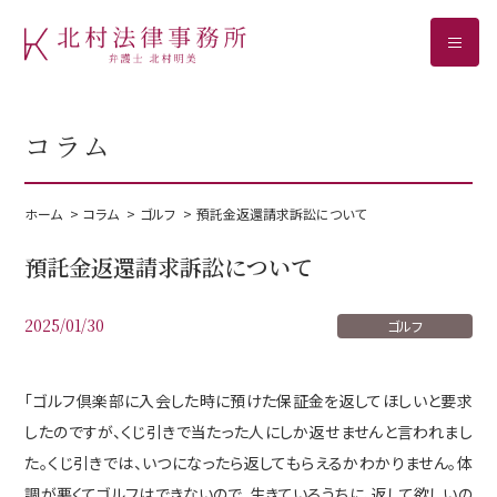
ホーム
コラム
事務所案内
取扱分野
ホーム
コラム
ゴルフ
預託金返還請求訴訟について
ゴルフ預託金返還
預託金返還請求訴訟について
C型肝炎給付金請求
2025/01/30
ゴルフ
B型肝炎給付金請求
相続
「ゴルフ倶楽部に入会した時に預けた保証金を返してほしいと要求
したのですが、くじ引きで当たった人にしか返せませんと言われまし
ご相談の流れ
た。くじ引きでは、いつになったら返してもらえるかわかりません。体
調が悪くてゴルフはできないので、生きているうちに、返して欲しいの