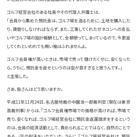
お知らせ
(2)
ゴルフ経営会社のある社長やその代理人弁護士は、
ゴルフ
(11)
「会員から集めた預託金は、ゴルフ場を造るために、土地を購入した
三河カントリー
(2)
り、賃借りしなければならず、また、工事してくれたゼネコンへの支払
弁護士の仕事
(1)
いやゴルフ場の設計報酬として、全額使ってしまっているので、今更返
相続
(3)
してくれといわれても無い袖はふれませんよ。
ゴルフ会員権が高いときは、市場で売って儲けたくせに、安くなった
ら、うちに、預託金を返せというのは虫が良すぎると思うんです。」
と主張した。
アーカイブ
さあ、皆さんはどう思いますか。
平成11年11月24日、名古屋地裁の中園浩一郎裁判官（現在は東京
高裁判事）からは、「ゴルフ会員権市場での価格が高ければ、市場で
売り、安くなれば、ゴルフ場経営会社に預託金返還請求をするという
のは、会員の経済活動として、責められることではなく、自然のことで
ある。」旨の判決をいただいた。さらに、「ゴルフ場経営会社は、預託