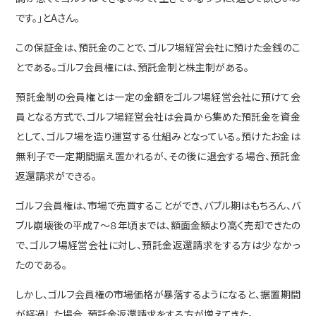
費用
です。」とAさん。
この保証金は、預託金のことで、ゴルフ場経営会社に預けた金銭のこ
コラム
とである。ゴルフ会員権には、預託金制と株主制がある。
預託金制の会員権とは一定の金額をゴルフ場経営会社に預けて会
員となる方式で、ゴルフ場経営会社は会員から集めた預託金を資金
最近の投稿
として、ゴルフ場を造り運営する仕組みとなっている。預けたお金は
無利子で一定期間据え置かれるが、その後に退会する場合、預託金
預託金返還請求訴訟について（６）
返還請求ができる。
三河カントリーが民事再生！
弁護士は危険な仕事である！
ゴルフ会員権は、市場で売買することができ、バブル期はもちろん、バ
預託金返還請求訴訟（５）
ブル崩壊後の平成７～８年頃までは、額面金額より高く売却できたの
預託金返還請求訴訟（４）
で、ゴルフ場経営会社に対し、預託金返還請求をする方は少なかっ
たのである。
カテゴリー
しかし、ゴルフ会員権の市場価格が暴落するようになると、据置期間
C型肝炎
(5)
が経過した場合、預託金返還請求をする方が増えてきた。